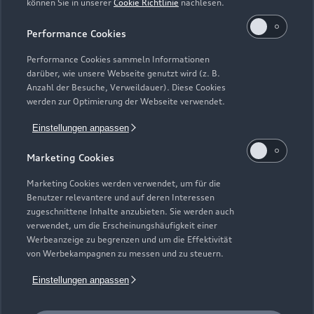
können Sie in unserer
Cookie Richtlinie
nachlesen.
Kaufen & leasen
Alle Modelle
Performance Cookies
Modelle vergleichen
Service & Zubehör
Performance Cookies sammeln Informationen
Neuwagensuche
darüber, wie unsere Webseite genutzt wird (z. B.
Elektromodelle
Anzahl der Besuche, Verweildauer). Diese Cookies
Gebrauchtwagensuche
Support
werden zur Optimierung der Webseite verwendet.
Saisonale Angebote
Plug-in-Hybride
Gebrauchtwagen
Einstellungen anpassen
Audi Services
Über Audi
Kundenservice
Finanzierung
Marketing Cookies
Garantie
Händlersuche
Aktionen & Angebote
Unternehmen
Marketing Cookies werden verwendet, um für die
Audi digital services
Benutzer relevantere und auf deren Interessen
Audi Code
Geschäftskunden
Karriere
zugeschnittene Inhalte anzubieten. Sie werden auch
myAudi
verwendet, um die Erscheinungshäufigkeit einer
Häufige Fragen (FAQ)
Investor Relations
Werbeanzeige zu begrenzen und um die Effektivität
© 2026 AUDI AG. Alle Rechte vorbehalten
von Werbekampagnen zu messen und zu steuern.
Audi Online Beratung
Presse & Media Center
Impressum
Rechtliches
Hinweisgebersystem
Einstellungen anpassen
Online-Terminvereinbarung
Datenschutz
Datenschutzinformation
Cookie-Einstellungen
Servicekontakt