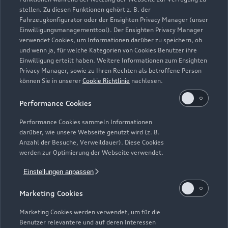
stellen. Zu diesen Funktionen gehört z. B. der
Fahrzeugkonfigurator oder der Ensighten Privacy Manager (unser
Einwilligungsmanagementtool). Der Ensighten Privacy Manager
Zurück nach oben
verwendet Cookies, um Informationen darüber zu speichern, ob
und wenn ja, für welche Kategorien von Cookies Benutzer ihre
Einwilligung erteilt haben. Weitere Informationen zum Ensighten
Modelle
Privacy Manager, sowie zu Ihren Rechten als betroffene Person
können Sie in unserer
Cookie Richtlinie
nachlesen.
Kaufen & leasen
Alle Modelle
Performance Cookies
Modelle vergleichen
Service & Zubehör
Performance Cookies sammeln Informationen
Neuwagensuche
darüber, wie unsere Webseite genutzt wird (z. B.
Elektromodelle
Anzahl der Besuche, Verweildauer). Diese Cookies
Gebrauchtwagensuche
Support
werden zur Optimierung der Webseite verwendet.
Saisonale Angebote
Plug-in-Hybride
Gebrauchtwagen
Einstellungen anpassen
Audi Services
Über Audi
Kundenservice
Finanzierung
Marketing Cookies
Garantie
Händlersuche
Aktionen & Angebote
Unternehmen
Marketing Cookies werden verwendet, um für die
Audi digital services
Benutzer relevantere und auf deren Interessen
Audi Code
Geschäftskunden