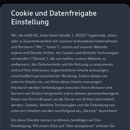
Öffnungszeiten
Cookie und Datenfreigabe
Einstellung
Verkauf
Wir, die AUDI AG, Auto-Union-Straße 1, 85057 Ingolstadt, allein
Geschlossen
,
öffnet am
Montag 08:00
oder in Zusammenarbeit mit unseren verbundenen Unternehmen
und Partnern ("Wir", "Unser"), nutzen auf unserer Website
eigene und Dienste Dritter, die Cookies und ähnliche Technologien
Service
verwenden ("Dienste"), die uns helfen, unsere Website zu
Geschlossen
,
öffnet am
Montag 07:00
verbessern, den Datenverkehr und die Nutzung zu analysieren
und auf Ihre Interessen zugeschnittene Inhalte anzuzeigen,
einschließlich personalisierter Werbung. Zudem binden wir
externe Inhalte ein, um Ihnen diese Inhalte anzuzeigen.
Hierdurch werden Verbindungen zwischen Ihrem Browser und
Servern von Dritten hergestellt und es können personenbezogene
Daten von Ihrem Browser an die Server von Dritten übermittelt
werden. Cookies, ähnliche Technologien und die Einbindung von
externen Inhalten werden nachfolgend als „Dienste“ bezeichnet.
Um diese Dienste nutzen zu können, benötigen wir Ihre
Einwilligung. Mit einem Klick auf "Alle akzeptieren" erteilen Sie